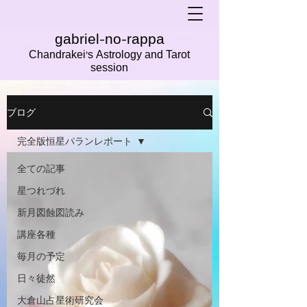
gabriel-no-rappa
Chandrakei's Astrology and Tarot
session
ブログ
完全版恒星パランレポート
全ての記事
星つれづれ
新月図蝕図読み
講座各種
毎月の予定
日々徒然
大倉山占星術研究会