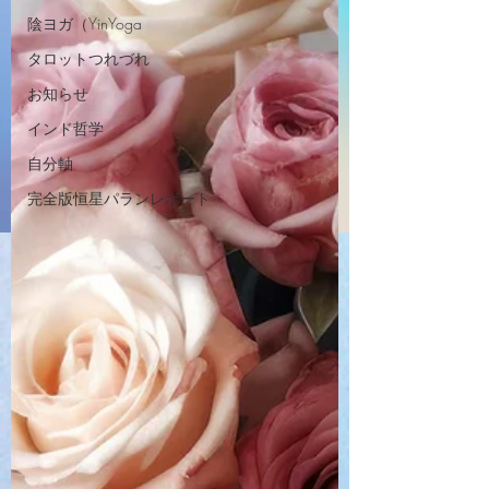
陰ヨガ（YinYoga
タロットつれづれ
お知らせ
インド哲学
自分軸
完全版恒星パランレポート