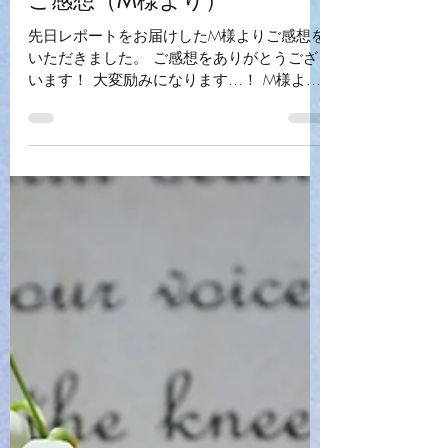
完全版恒星パランレポートの
ご感想（M様より）
先日レポートをお届けしたM様よりご感想を
いただきました。 ご感想をありがとうござ
います！ 大変励みになります…！ M様より
ご了承をいただきましたので、こちらのブロ
グでシェアさせていただきます。
・・・・・・・・・・・・・ いつかのタイ
ミングで、ご縁のあった方に恒星パランの鑑
定をお願いしたいと思っていたところ、チャ
ンドラケイさんのサイトに辿り着きました。
申し込んでからレポートが届くまで１年以上
待ち、との事で怯みましたが(笑)、お願いし
て良かったです！ 読みながら「そうなんで
すよ〜」と頷いたり、「そうなんです
か…！？」と驚いたり。 ボリュームが多
く、内容も濃いため、完全に理解するには何
度か読み直す必要があると思いました。(私
だけ…？) チャンドラケイさんの丁寧で整っ