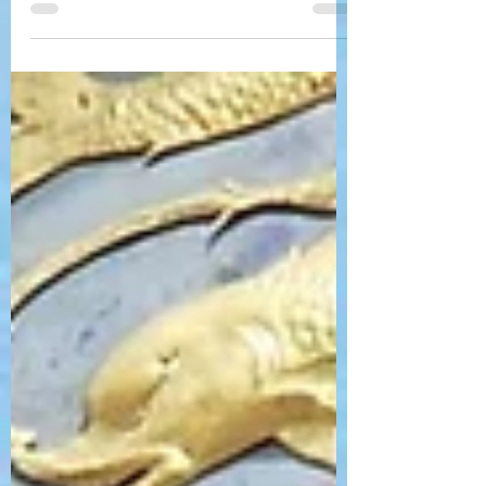
ナストリー相性講座（全2回）」 価格：
13200円（税込）オリジナルテキスト＆チャ
ート等資料付。 ※新講座リリースキャンペ
ーン！3/2午前10時～4/2終日まで10％オ
フの価格にてご視聴いた...