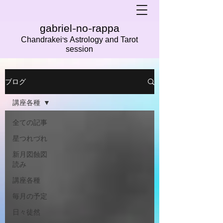
gabriel-no-rappa
Chandrakei's Astrology and Tarot
session
ブログ
講座各種
全ての記事
星つれづれ
新月図蝕図
読み
講座各種
毎月の予定
日々徒然