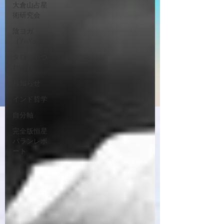
大倉山占星
術研究会
陰ヨガ
（YinYoga
タロットつ
れづれ
お知らせ
インド哲学
自分軸
完全版恒星
パランレポ
ート