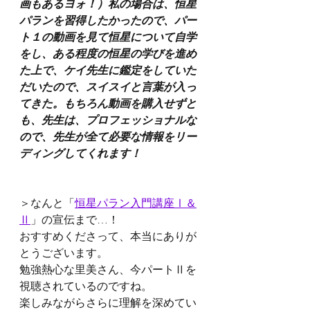
画もあるヨォ！）私の場合は、恒星
パランを習得したかったので、パー
ト１の動画を見て恒星について自学
をし、ある程度の恒星の学びを進め
た上で、ケイ先生に鑑定をしていた
だいたので、スイスイと言葉が入っ
てきた。もちろん動画を購入せずと
も、先生は、プロフェッショナルな
ので、先生が全て必要な情報をリー
ディングしてくれます！
＞なんと「
恒星パラン入門講座Ⅰ＆
Ⅱ
」の宣伝まで…！
おすすめくださって、本当にありが
とうございます。
勉強熱心な里美さん、今パートⅡを
視聴されているのですね。
楽しみながらさらに理解を深めてい