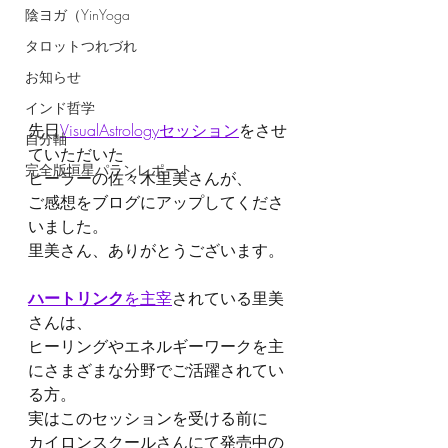
陰ヨガ（YinYoga
タロットつれづれ
お知らせ
インド哲学
先日
VisualAstrologyセッション
をさせ
自分軸
ていただいた
完全版恒星パランレポート
ヒーラーの佐々木里美さんが、
ご感想をブログにアップしてくださ
いました。
里美さん、ありがとうございます。
ハートリンク
を主宰
されている里美
さんは、
ヒーリングやエネルギーワークを主
にさまざまな分野でご活躍されてい
る方。
実はこのセッションを受ける前に
カイロンスクールさんにて発売中の