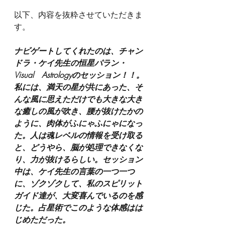
以下、内容を抜粋させていただきま
す。
ナビゲートしてくれたのは、チャン
ドラ・ケイ先生の恒星パラン・
Visual　Astrologyのセッション！！。
私には、満天の星が共にあった、そ
んな風に思えただけでも大きな大き
な癒しの風が吹き、腰が抜けたかの
ように、肉体がふにゃふにゃになっ
た。人は魂レベルの情報を受け取る
と、どうやら、脳が処理できなくな
り、力が抜けるらしい。セッション
中は、ケイ先生の言葉の一つ一つ
に、ゾクゾクして、私のスピリット
ガイド達が、大変喜んでいるのを感
じた。占星術でこのような体感はは
じめただった。