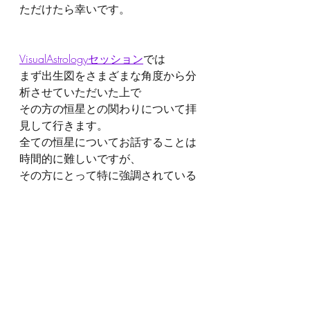
ただけたら幸いです。
VisualAstrologyセッション
では
まず出生図をさまざまな角度から分
析させていただいた上で
その方の恒星との関わりについて拝
見して行きます。
全ての恒星についてお話することは
時間的に難しいですが、
その方にとって特に強調されている
恒星、
軸となる恒星パランなどについてお
話させていただいています。
スカイナラティブです。
スカイマップ（星空マップ）やイメ
ージ画像などを共有させていただき
ながら魂の旅に同伴させていただい
ています。