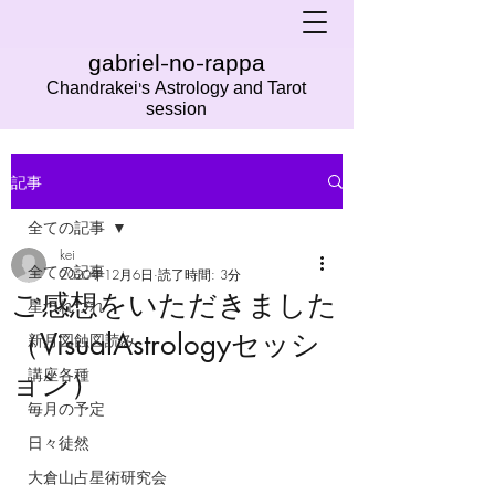
gabriel-no-rappa
Chandrakei's Astrology and Tarot
session
記事
全ての記事
kei
全ての記事
2020年12月6日
読了時間: 3分
ご感想をいただきました
星つれづれ
（VisualAstrologyセッシ
新月図蝕図読み
講座各種
ョン）
毎月の予定
日々徒然
大倉山占星術研究会