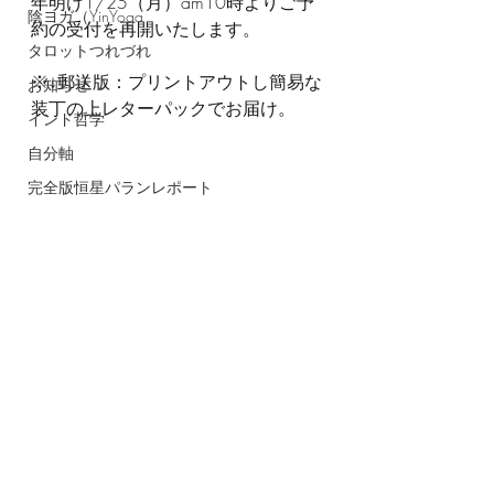
年明け1/25（月）am10時よりご予
陰ヨガ（YinYoga
約の受付を再開いたします。
タロットつれづれ
※↓郵送版：プリントアウトし簡易な
お知らせ
装丁の上レターパックでお届け。
インド哲学
自分軸
完全版恒星パランレポート