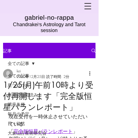
gabriel-no-rappa
Chandrakei's Astrology and Tarot
session
記事
全ての記事
kei
全ての記事
2020年12月25日
読了時間: 2分
1/25(月)午前10時より受
星つれづれ
付再開します「完全版恒
新月図蝕図読み
講座各種
星パランレポート」
毎月の予定
現在受付を一時休止させていただい
日々徒然
ている
「
完全版恒星パランレポート
」
大倉山占星術研究会