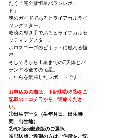
だく「完全版恒星パランレポー
ト」。
魂のガイドであるヒライアカルライ
ジングスター。
救済の導き手であるヒライアカルセ
ッティングスター。
ホロスコープのピボットに触れる恒
星。
そして月から土星までの7天体とパ
ランする全ての恒星。
これらを網羅したレポートです！
お申込みの際は、下記①②※③をご
記載の上コチラからご連絡くださ
い。
①出生データ（生年月日、出生時
間、出生地）
②PDF版or郵送版のご選択
※郵送版ご希望の方はご住所をご記