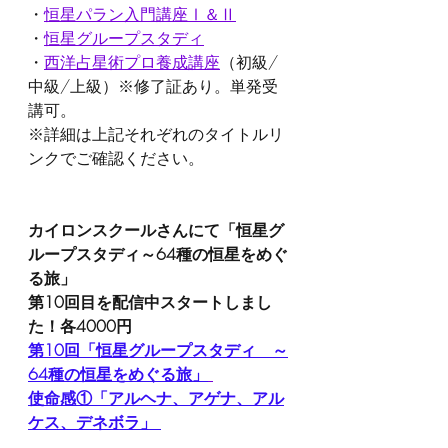
・
恒星パラン入門講座Ⅰ＆Ⅱ
・
恒星グループスタディ
・
西洋占星術プロ養成講座
（初級/
中級/上級）※修了証あり。単発受
講可。
※詳細は上記それぞれのタイトルリ
ンクでご確認ください。
カイロンスクールさんにて「恒星グ
ループスタディ～64種の恒星をめぐ
る旅」
第10回目を配信中スタートしまし
た！各4000円
第10回「恒星グループスタディ　～
64種の恒星をめぐる旅」
使命感①「アルヘナ、アゲナ、アル
ケス、デネボラ」 