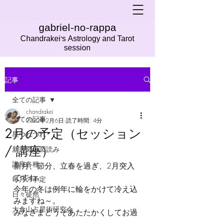
gabriel-no-rappa
Chandrakei's Astrology and Tarot
session
記事
全ての記事
chandrakei
全ての記事
2022年2月6日
読了時間: 4分
2月の予定（セッション
星つれづれ
/ 講座）
新月図蝕図読み
講座各種
新月、節分、立春を過ぎ、2月突入
ですね。
毎月の予定
今年の冬は例年に輪をかけて冷え込
日々徒然
みますね～。
大倉山占星術研究会
みなさまどうぞあたたかくしてお過