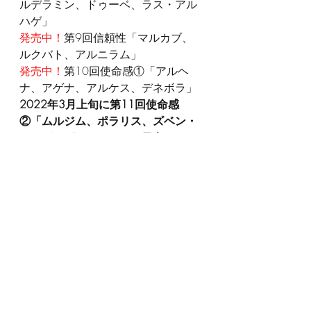
ルデラミン、ドゥーベ、ラス・アル
ハゲ」
発売中！
第9回信頼性「マルカブ、
ルクバト、アルニラム」
発売中！
第10回使命感①「アルヘ
ナ、アゲナ、アルケス、デネボラ」
2022年3月上旬に第11回使命感
②「ムルジム、ポラリス、ズベン・
エルゲヌビ」をリリース予定です。
↓第一回目のサンプル動画↓
https://www.youtube.com/watch?
v=ZjxQnY1inWE
※恒星グループスタディをご視聴く