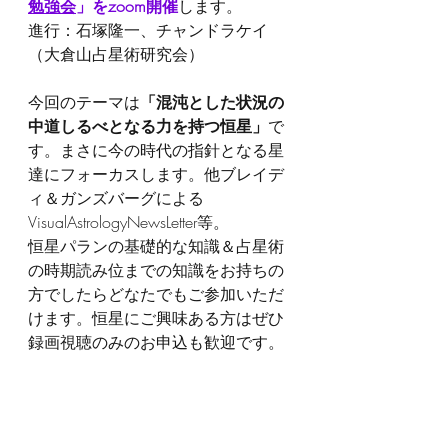
勉強会
」をzoom開催
します。
進行：石塚隆一、チャンドラケイ
（大倉山占星術研究会）
今回のテーマは
「混沌とした状況の
中道しるべとなる力を持つ恒星」
で
す。まさに今の時代の指針となる星
達にフォーカスします。他ブレイデ
ィ＆ガンズバーグによる
VisualAstrologyNewsLetter等。
恒星パランの基礎的な知識＆占星術
の時期読み位までの知識をお持ちの
方でしたらどなたでもご参加いただ
けます。恒星にご興味ある方はぜひ
録画視聴のみのお申込も歓迎です。