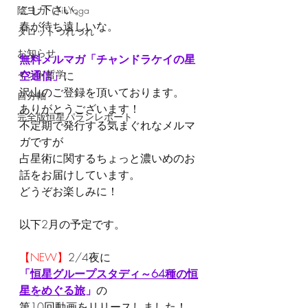
ごし下さい。
陰ヨガ（YinYoga
春が待ち遠しいな。
タロットつれづれ
お知らせ
無料メルマガ「チャンドラケイの星
インド哲学
空通信」
に
沢山のご登録を頂いております。
自分軸
ありがとうございます！
完全版恒星パランレポート
不定期で発行する気まぐれなメルマ
ガですが
占星術に関するちょっと濃いめのお
話をお届けしています。
どうぞお楽しみに！
以下2月の予定です。
【NEW】
2/4夜に
「
恒星グループスタディ～64種の恒
星をめぐる旅
」
の
第10回動画をリリースしました！