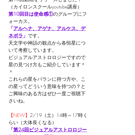
（カイロンスクールyoutube講座）
第10回目は使命感①
のグループにフ
ォーカス。
「
アルヘナ、アゲナ、アルケス、デ
ネボラ
」
です。
天文学や神話の観点から各恒星につ
いて考察しています。
ビジュアルアストロロジーですので
星の見つけ方もご紹介しています＾
＾
これらの星をパランに持つ方や、こ
の星ってどういう意味を持つの？と
ご興味のある方はぜひ一度ご視聴下
さいね。
【NEW】
2/19（土）14時～17時く
らい（大体長くなる）
「
第24回ビジュアルアストロロジー