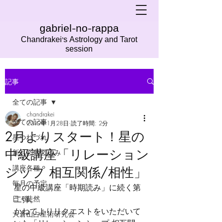
gabriel-no-rappa
Chandrakei's Astrology and Tarot
session
記事
全ての記事
chandrakei
全ての記事
2019年1月28日
読了時間: 2分
2月よりスタート！星の
星つれづれ
中級講座「リレーション
新月図蝕図読み
講座各種
シップ 相互関係/相性」
毎月の予定
星の中級講座「時期読み」に続く第
日々徒然
二弾。
かねてよりリクエストをいただいて
大倉山占星術研究会