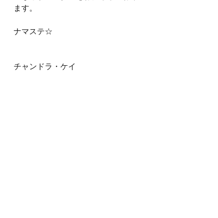
ます。
ナマステ☆
チャンドラ・ケイ
シナストリー
コンポジット
リレーションシップ
講座各種