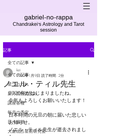
gabriel-no-rappa
Chandrakei's Astrology and Tarot
session
記事
全ての記事
kei
全ての記事
2020年1月9日
読了時間: 2分
ノエル・ティル先生
星つれづれ
2020年がはじまりましたね。
新月図蝕図読み
今年もよろしくお願いいたします！
講座各種
毎月の予定
日本時間の元旦の朝に届いた悲しい
日々徒然
お知らせ。
ノエル・ティル先生が逝去されまし
大倉山占星術研究会