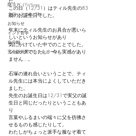
た。
陰ヨガ（YinYoga
この日（12/31）はティル先生の83
タロットつれづれ
歳のお誕生日でした。
お知らせ
年末にティル先生のお具合が悪いら
インド哲学
しいというお知らせがあり
自分軸
気にかけていた中でのことでした。
ショックでしたし、今も実感があり
完全版恒星パランレポート
ません…。
石塚の連れ合いということで、ティ
ル先生には本当によくしていただき
ました。
先生のお誕生日は12/31で実父の誕
生日と同じだったりということもあ
り
言葉やふるまいの端々に父を彷彿さ
せるものも感じたりして。
わたしがちょっと派手な服なぞ着て