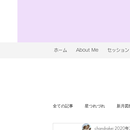
ホーム
About Me
セッション
全ての記事
星つれづれ
新月図
chandrakei
2020年
陰ヨガ（YinYoga
タロットつ