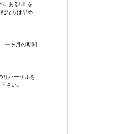
にあるURLを
心配な方は早め
。一ヶ月の期間
mのリハーサルを
絡下さい。
。