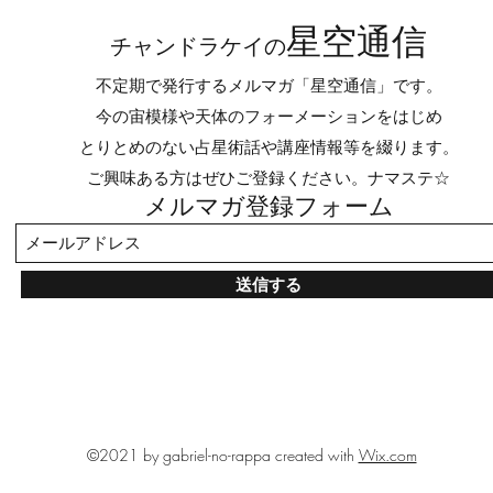
星空通信
チャンドラケイの
不定期で発行するメルマガ「星空通信」です。
今の宙模様や天体のフォーメーションをはじめ
とりとめのない占星術話や講座情報等を綴ります。
6/15双子座新月 知的好奇心
完全
ご興味ある方はぜひご登録ください。ナマステ☆
のブレイクスルー
ご感
メルマガ登録フォーム
送信する
©2021 by gabriel-no-rappa created with
Wix.com