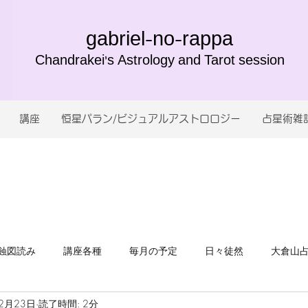
gabriel-no-rappa
Chandrakei's Astrology and Tarot session
講座
恒星パラン/ビジュアルアストロロジー
占星術雑
蝕図読み
講座各種
毎月の予定
日々徒然
大倉山
2月23日
読了時間: 2分
れづれ
お知らせ
インド哲学
自分軸
完全版恒星パ