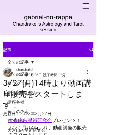
gabriel-no-rappa
Chandrakei's Astrology and Tarot
session
記事
全ての記事
chandrakei
全ての記事
2023年3月26日
読了時間: 2分
3/27(月)14時より動画講
星つれづれ
座販売をスタートしま
新月図蝕図読み
講座各種
す！
毎月の予定
更新日：
2023年3月27日
大倉山占星術研究会
プレゼンツ！
日々徒然
3/27(月)14時より、動画講座の販売
大倉山占星術研究会
をスタートします。