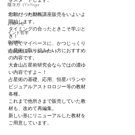
陰ヨガ（YinYoga
タロットつれづれ
念願だった動画講座販売をいよいよ
開始します。
お知らせ
タイミングの合ったときこそ学ぶと
インド哲学
き！
自分軸
自宅でマイペースに、かつじっくり
占星術に取り組みたい方におすすめ
完全版恒星パランレポート
の内容です。
大倉山占星術研究会ならではの濃ゆ
い内容ですよ～！
占星術の基礎、応用、恒星パランや
ビジュアルアストロロジー等の教材
各種。
これまで他所さまで販売していた教
材も、改めて再編集。
新しい形にリニューアルした教材を
ご用意しています。