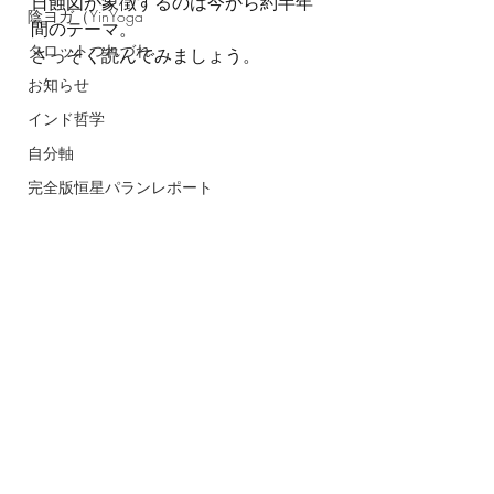
日蝕図が象徴するのは今から約半年
陰ヨガ（YinYoga
間のテーマ。
タロットつれづれ
さっそく読んでみましょう。
お知らせ
インド哲学
自分軸
完全版恒星パランレポート