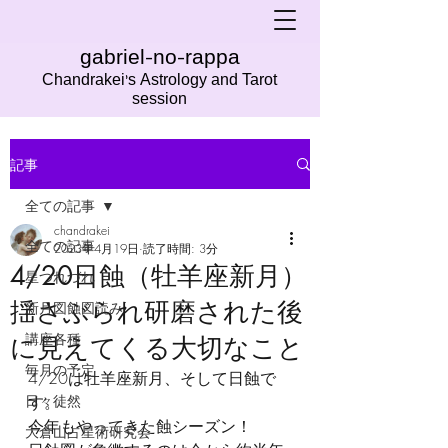
gabriel-no-rappa
Chandrakei's Astrology and Tarot
session
記事
全ての記事
chandrakei
全ての記事
2023年4月19日
読了時間: 3分
4/20日蝕（牡羊座新月）
星つれづれ
揺さぶられ研磨された後
新月図蝕図読み
講座各種
に見えてくる大切なこと
毎月の予定
4/20は牡羊座新月、そして日蝕で
日々徒然
す。
今年もやってきた蝕シーズン！
大倉山占星術研究会