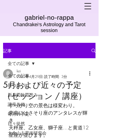
gabriel-no-rappa
Chandrakei's Astrology and Tarot
session
記事
全ての記事
kei
全ての記事
2021年4月29日
読了時間: 3分
5月および近々の予定
星つれづれ
（セッション / 講座）
新月図蝕図読み
講座各種
すっかり空の景色は様変わり。
東南にはさそり座のアンタレスが輝
毎月の予定
き
日々徒然
天秤座、乙女座、獅子座…と黄道12
大倉山占星術研究会
星座が並びます。