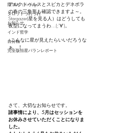
アルクトゥルスとスピカとデネボラ
陰ヨガ（YinYoga
の春の三角形も確認できますよ～。
タロットつれづれ
Stargazer(星を見る人）はどうしても
お知らせ
夜型になってまうわ…(;'∀')。
インド哲学
↓こんなに星が見えたらいいだろうな
自分軸
ぁ…！
完全版恒星パランレポート
さて、大切なお知らせです。
諸事情により、5月はセッションを
お休みさせていただくことになりま
した。