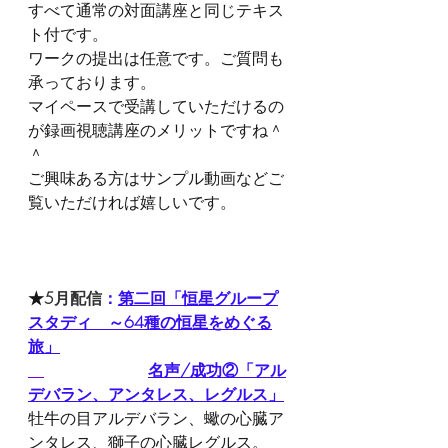
すべて通常の対面講座と同じテキス
ト付です。
ワークの提出は任意です。ご質問も
承っております。
マイペースで受講していただけるの
が録画視聴講座のメリットですね＾
＾
ご興味ある方はサンプル動画などご
覧いただければ嬉しいです。
★
5月配信
：
第二回「恒星グループ
スタディ　～64種の恒星をめぐる
旅」
名声/成功②「アル
デバラン、アンタレス、レグルス」
牡牛の目アルデバラン、蠍の心臓ア
ンタレス、獅子の心臓レグルス。