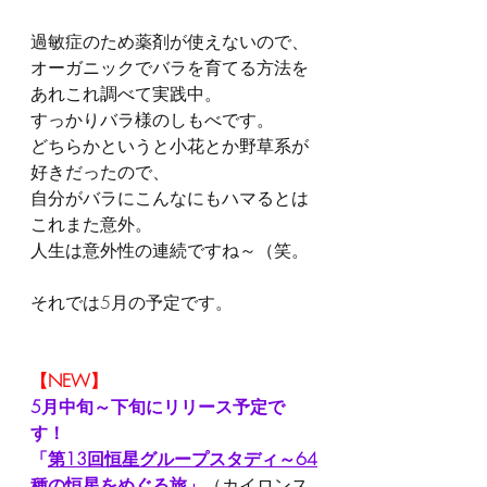
過敏症のため薬剤が使えないので、
オーガニックでバラを育てる方法を
あれこれ調べて実践中。
すっかりバラ様のしもべです。
どちらかというと小花とか野草系が
好きだったので、
自分がバラにこんなにもハマるとは
これまた意外。
人生は意外性の連続ですね～（笑。
それでは5月の予定です。
【NEW】
5月中旬～下旬にリリース予定で
す！
「
第13回恒星グループスタディ～64
種の恒星をめぐる旅
」
（カイロンス