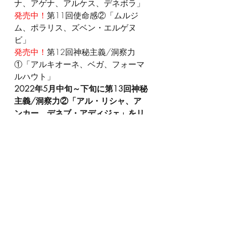
ナ、アゲナ、アルケス、デネボラ」
発売中！
第11回使命感②「ムルジ
ム、ポラリス、ズベン・エルゲヌ
ビ」 
発売中！
第12回神秘主義/洞察力
①「アルキオーネ、ベガ、フォーマ
ルハウト」 
2022年5月中旬～下旬に第13回神秘
主義/洞察力②「アル・リシャ、ア
ンカー、デネブ・アディジェ」をリ
リース予定です。
↓第一回目のサンプル動画↓
https://www.youtube.com/watch?
v=ZjxQnY1inWE