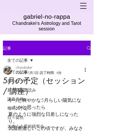
gabriel-no-rappa
Chandrakei's Astrology and Tarot
session
記事
全ての記事
chandrakei
全ての記事
2022年5月5日
読了時間: 4分
5月の予定（セッション
星つれづれ
/ 講座）
新月図蝕図読み
講座各種
やっと爽やかな5月らしい陽気にな
ったかと思ったら
毎月の予定
夏のように強烈な日差しになった
日々徒然
り。
大倉山占星術研究会
気温差激しいこの頃ですが、みなさ