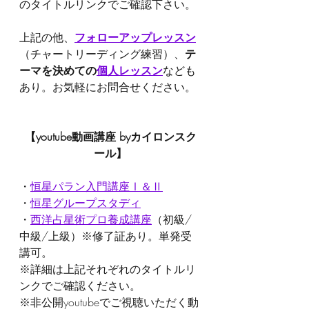
のタイトルリンクでご確認下さい。
上記の他、
フォローアップレッスン
（チャートリーディング練習）、
テ
ーマを決めての
個人レッスン
なども
あり。お気軽にお問合せください。
【youtube動画講座 byカイロンスク
ール】
・
恒星パラン入門講座Ⅰ＆Ⅱ
・
恒星グループスタディ
・
西洋占星術プロ養成講座
（初級/
中級/上級）※修了証あり。単発受
講可。
※詳細は上記それぞれのタイトルリ
ンクでご確認ください。
※非公開youtubeでご視聴いただく動