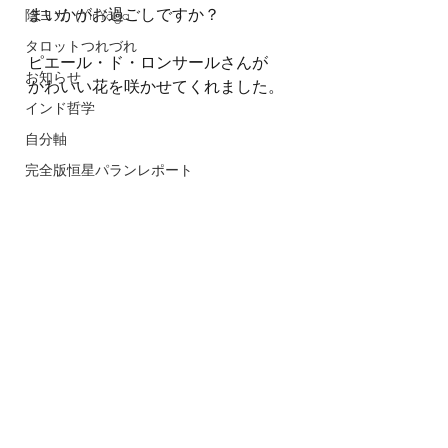
まいかがお過ごしですか？
陰ヨガ（YinYoga
タロットつれづれ
ピエール・ド・ロンサールさんが
お知らせ
かわいい花を咲かせてくれました。
インド哲学
自分軸
完全版恒星パランレポート