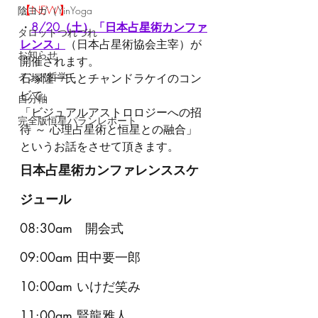
【NEW】
陰ヨガ（YinYoga
・
8/20（土）「日本占星術カンファ
タロットつれづれ
レンス」
（日本占星術協会主宰）が
お知らせ
開催されます。
インド哲学
石塚隆一氏とチャンドラケイのコン
ビで、
自分軸
「ビジュアルアストロロジーへの招
完全版恒星パランレポート
待 ～ 心理占星術と恒星との融合」
というお話をさせて頂きます。
日本占星術カンファレンススケ
ジュール
08:30am　開会式
​09:00am 田中要一郎
10:00am いけだ笑み
11:00am 賢龍雅人