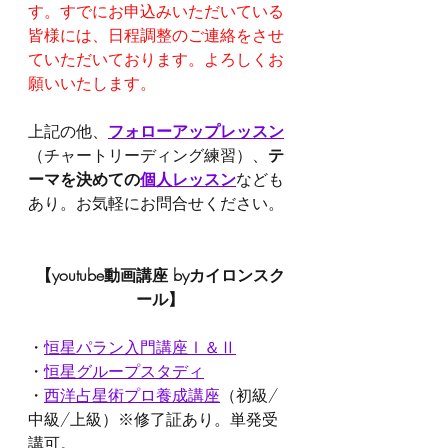
す。すでにお申込みいただいている
皆様には、日程調整のご連絡をさせ
ていただいております。よろしくお
願いいたします。
上記の他、
フォローアップレッスン
（チャートリーディング練習）、
テ
ーマを決めての
個人レッスン
なども
あり。お気軽にお問合せください。
【youtube動画講座 byカイロンスク
ール】
・
恒星パラン入門講座Ⅰ＆Ⅱ
・
恒星グループスタディ
・
西洋占星術プロ養成講座
（初級/
中級/上級）※修了証あり。単発受
講可。