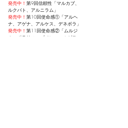
発売中！
第9回信頼性「マルカブ、
ルクバト、アルニラム」
発売中！
第10回使命感①「アルヘ
ナ、アゲナ、アルケス、デネボラ」
発売中！
第11回使命感②「ムルジ
ム、ポラリス、ズベン・エルゲヌ
ビ」 
発売中！
第12回神秘主義/洞察力
①「アルキオーネ、ベガ、フォーマ
ルハウト」 
発売中！
第13回神秘主義/洞察力
②「アル・リシャ、アンカー、デネ
ブ・アディジェ」
発売中！
第14回困難/重圧①「アル
ファード、アケルナル、メンカル、
アルゴル」
2022年8月下旬に第15回困難/重圧
②「カプラス、フェイシーズ、アキ
ュメン、アキュレウス」をリリース