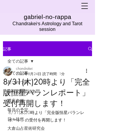
gabriel-no-rappa
Chandrakei's Astrology and Tarot
session
記事
全ての記事
chandrakei
全ての記事
2023年8月24日
読了時間: 1分
8/31(木)20時より「完全
星つれづれ
版恒星パランレポート」
新月図蝕図読み
講座各種
受付再開します！
毎月の予定
8/31(木)20時より「完全版恒星パランレ
日々徒然
ポート」の受付を再開します！
大倉山占星術研究会