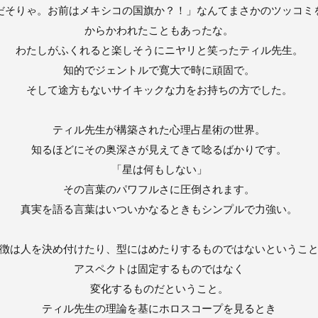
だそりゃ。お前はメキシコの国旗か？！」なんてまさかのツッコミ
からかわれたこともあったな。
わたしがふくれると楽しそうにニヤリと笑ったティル先生。
知的でジェントルで寛大で時に頑固で。
そして途方もないサイキックな力をお持ちの方でした。
ティル先生が構築された心理占星術の世界。
知るほどにその奥深さが見えてきて唸るばかりです。
「星は何もしない」
その言葉のパワフルさに圧倒されます。
真実を語る言葉はいついかなるときもシンプルで力強い。
徴は人を決め付けたり、型にはめたりするものではないというこ
アスペクトは固定するものではなく
変化するものだということ。
ティル先生の理論を基にホロスコープを見るとき