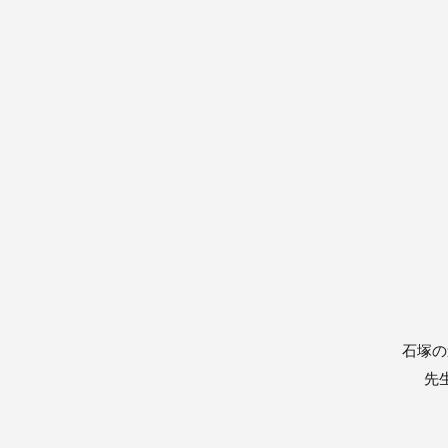
石塚の
先