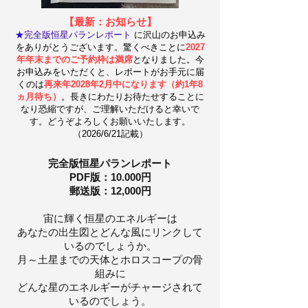
【最新：お知らせ】
★
完全版恒星パランレポート
に沢山の
お申込み
をありがとうございます。驚くべきことに
2027
年年末までのご予約枠は満席
となりました。
今
お申込みをいただくと、レポートがお手元に届
くのは
再来年2028年2月中になります（約1年8
ヵ月待ち）
。長きにわたりお待たせすることに
なり恐縮ですが、ご理解いただけると幸いで
す。どうぞよろしくお願いいたします。
（2026/6/21記載）
完全版恒星パランレポート
PDF版：10.000円
郵送版：12,000円
宙に輝く恒星のエネルギーは
あなたの出生図とどんな風にリンクして
いるのでしょうか。
月～土星までの天体とホロスコープの骨
組みに
どんな星のエネルギーがチャージされて
いるのでしょう。