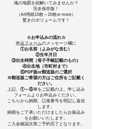
魂の地図を紐解いてみませんか？
完全保存版！
（A4用紙15枚～20枚or more）
驚きのボリュームです！
☆お申込みの流れ☆
申込フォーム
のメッセージ欄に
①お名前（よみがな含む）
②生年月日
③出生時間（母子手帳記載のもの）
④出生地（市町村まで）
⑤PDF版or郵送版のご選択
※郵送版ご希望の方はご住所をご記載く
ださい。
上記、
①～⑤※
をご記載の上、申し込み
フォームよりお申込みください。
こちらから納期、口座番号を明記し返信
します。
納期をご了承いただけましたらお振込み
をお願いいたします。
ご入金確認次第ご予約完了となります。