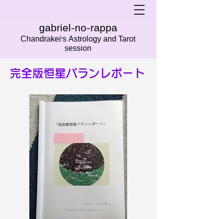
gabriel-no-rappa
Chandrakei's Astrology and Tarot
session
完全版恒星パランレポート