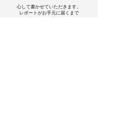
心して書かせていただきます。
レポートがお手元に届くまで
どうぞ楽しみにお待ちください☆
お申込みはコチラから
星空通信
チャンドラケイの
不定期で発行するメルマガ「星空通信」です。
今の宙模様や天体のフォーメーションをはじめ
とりとめのない占星術話や講座情報等を綴ります。
ご興味ある方はぜひご登録ください。ナマステ☆
メルマガ登録フォーム