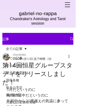
gabriel-no-rappa
Chandrakei's Astrology and Tarot
session
記事
全ての記事
chandrakei
全ての記事
2022年6月25日
読了時間: 2分
第14回恒星グループスタ
星つれづれ
ディをリリースしまし
新月図蝕図読み
講座各種
た！
毎月の予定
6月だというのに
日々徒然
梅雨の最中だというのに
午前中から30度越えの気温に参って
大倉山占星術研究会