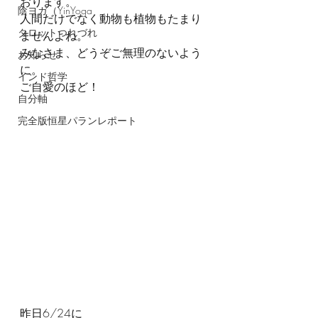
おります。
陰ヨガ（YinYoga
人間だけでなく動物も植物もたまり
タロットつれづれ
ませんよね。
みなさま、どうぞご無理のないよう
お知らせ
に。
インド哲学
ご自愛のほど！
自分軸
完全版恒星パランレポート
昨日6/24に