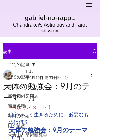
gabriel-no-rappa
Chandrakei's Astrology and Tarot
session
記事
全ての記事
chandrakei
全ての記事
2018年8月12日
読了時間: 4分
天体の勉強会：9月のテ
星つれづれ
ーマ「月」
新月図蝕図読み
講座各種
9月よりスタート！
自分らしく生きるために、必要なも
毎月の予定
のは何？
日々徒然
天体の勉強会：9月のテーマ
大倉山占星術研究会
「月」