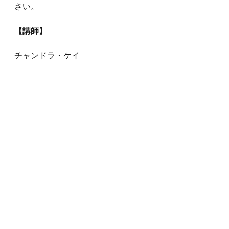
さい。
【講師】
チャンドラ・ケイ
※当日使用したPDFファイルは参加
者さん（録音受講も含め）にお送り
いたします。
・占星術の基礎的な知識をお持ちの
方
・西洋占星術にはなじみがあるけれ
ど、心理占星術はよくわからないと
いう方
・星の興味のある初心者の方