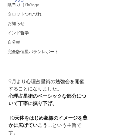
陰ヨガ（YinYoga
タロットつれづれ
お知らせ
インド哲学
自分軸
完全版恒星パランレポート
9月より心理占星術の勉強会を開催
することになりました。
心理占星術のベーシックな部分につ
いて丁寧に掘り下げ、
10天体をはじめ象徴のイメージを豊
かに広げていこう
…という主旨で
す。