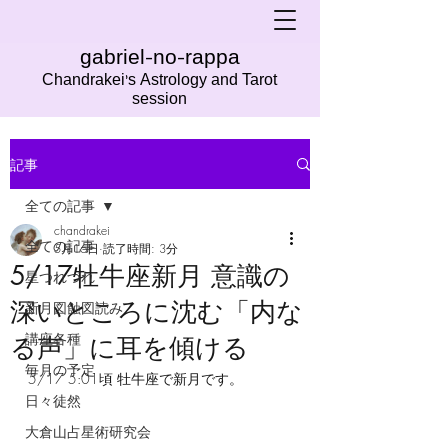
gabriel-no-rappa
Chandrakei's Astrology and Tarot
session
記事
全ての記事
chandrakei
全ての記事
5月16日
読了時間: 3分
5/17牡牛座新月 意識の
星つれづれ
深いところに沈む「内な
新月図蝕図読み
講座各種
る声」に耳を傾ける
毎月の予定
5/17 5:01頃 牡牛座で新月です。
日々徒然
大倉山占星術研究会