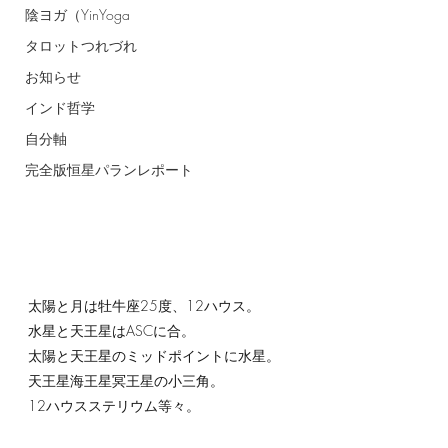
陰ヨガ（YinYoga
タロットつれづれ
お知らせ
インド哲学
自分軸
完全版恒星パランレポート
太陽と月は牡牛座25度、12ハウス。
水星と天王星はASCに合。
太陽と天王星のミッドポイントに水星。
天王星海王星冥王星の小三角。
12ハウスステリウム等々。