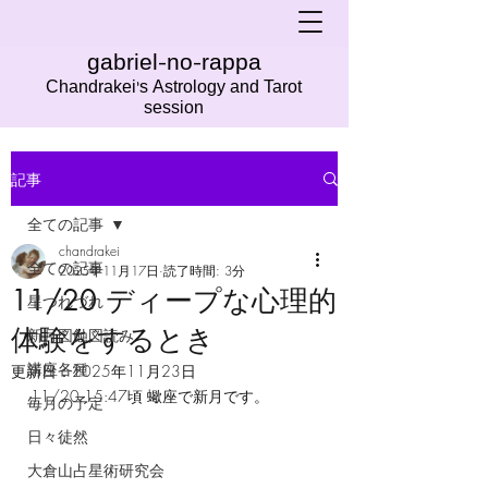
gabriel-no-rappa
Chandrakei's Astrology and Tarot
session
記事
全ての記事
chandrakei
全ての記事
2025年11月17日
読了時間: 3分
11/20 ディープな心理的
星つれづれ
体験をするとき
新月図蝕図読み
講座各種
更新日：
2025年11月23日
11/20 15:47頃 蠍座で新月です。
毎月の予定
日々徒然
大倉山占星術研究会