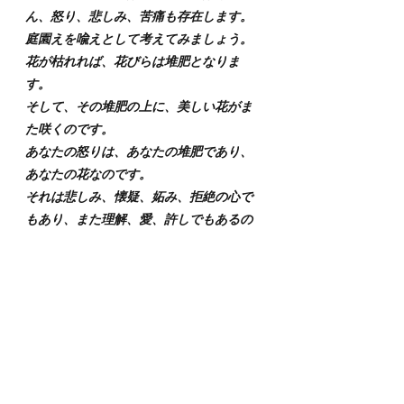
ん、怒り、悲しみ、苦痛も存在します。
庭園えを喩えとして考えてみましょう。
花が枯れれば、花びらは堆肥となりま
す。
そして、その堆肥の上に、美しい花がま
た咲くのです。
あなたの怒りは、あなたの堆肥であり、
あなたの花なのです。
それは悲しみ、懐疑、妬み、拒絶の心で
もあり、また理解、愛、許しでもあるの
です。
怒りは有機的なものです。
～ティック・ナット・ハン「抱擁」より
引用～
それでは今回はこのへんで。
どうぞ佳き新月の日をお過ごしくださ
い。